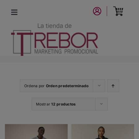
Saltar
al
Toggle
contenido
Navigation
CATÁLOGO
NUEVA COLECCIÓN
LA MARCA
Ordena por
Orden predeterminado
CONTACTO
Mostrar
12 productos