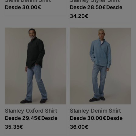
30.00
€
28.50
€
Rango de precios: desde 28.50€ hasta 34.20€
34.20
€
Stanley Oxford Shirt
Stanley Denim Shirt
29.45
€
30.00
€
Rango de precios: desde 29.45€ hasta 35.35€
Rango de precios: desde 30.00€ hasta 36.00€
35.35
€
36.00
€