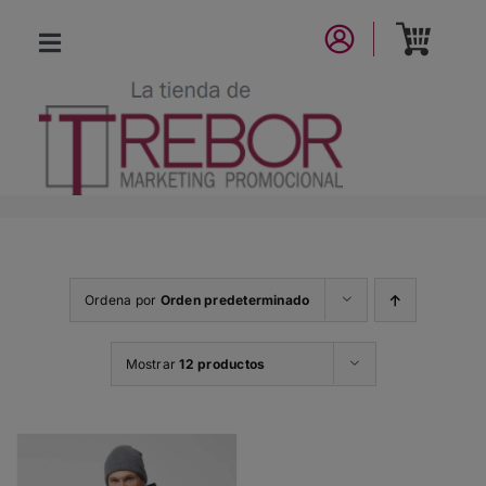
Saltar
al
Toggle
contenido
Navigation
CATÁLOGO
NUEVA COLECCIÓN
LA MARCA
Ordena por
Orden predeterminado
CONTACTO
Mostrar
12 productos