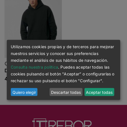
Utilizamos cookies propias y de terceros para mejorar
nuestros servicios y conocer sus preferencias
mediante el análisis de sus hábitos de navegación.
Cooper Dry
Consulta nuestra política
. Puedes aceptar todas las
45.05
€
cookies pulsando el botón "Aceptar” o configurarlas o
Rango de precios: desde 45.05€ hasta 47.50€
47.50
€
rechazar su uso pulsando el botón "Configurar".
Quiero elegir
Descartar todas
Aceptar todas