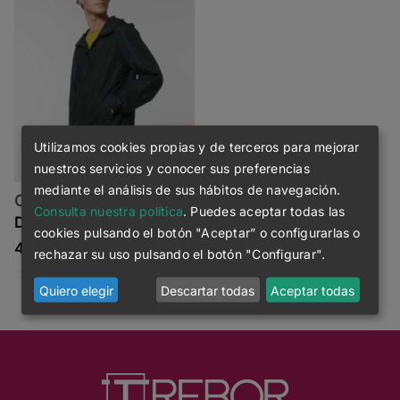
Utilizamos cookies propias y de terceros para mejorar
nuestros servicios y conocer sus preferencias
mediante el análisis de sus hábitos de navegación.
Commuter
Consulta nuestra política
. Puedes aceptar todas las
37.90
€
cookies pulsando el botón "Aceptar” o configurarlas o
Rango de precios: desde 37.90€ hasta 45.50€
45.50
€
rechazar su uso pulsando el botón "Configurar".
Quiero elegir
Descartar todas
Aceptar todas