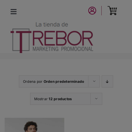
Saltar
al
Toggle
contenido
Navigation
CATÁLOGO
NUEVA COLECCIÓN
LA MARCA
Ordena por
Orden predeterminado
CONTACTO
Mostrar
12 productos