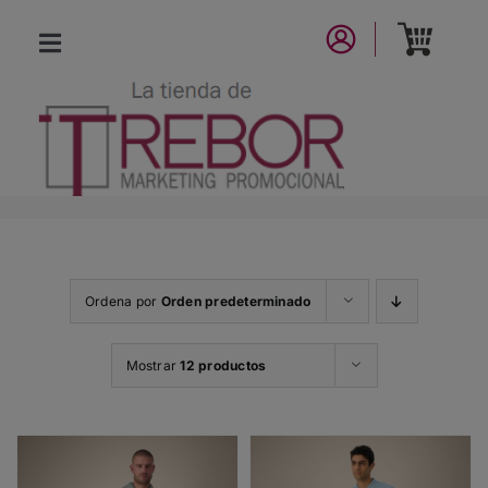
Saltar
al
Toggle
contenido
Navigation
CATÁLOGO
NUEVA COLECCIÓN
LA MARCA
Ordena por
Orden predeterminado
CONTACTO
Mostrar
12 productos