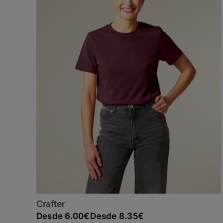
Crafter
Rango de precios: desde 6.00€ hasta 8.35€
6.00
€
8.35
€