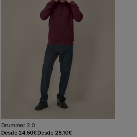
Drummer 2.0
Rango de precios: desde 24.50€ hasta 28.10€
24.50
€
28.10
€