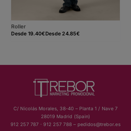
Roller
Rango de precios: desde 19.40€ hasta 24.85€
19.40
€
24.85
€
C/ Nicolás Morales, 38-40 – Planta 1 / Nave 7
28019 Madrid (Spain)
912 257 787 · 912 257 788 – pedidos
@trebor.es