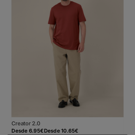
Creator 2.0
Rango de precios: desde 6.95€ hasta 10.65€
6.95
€
10.65
€