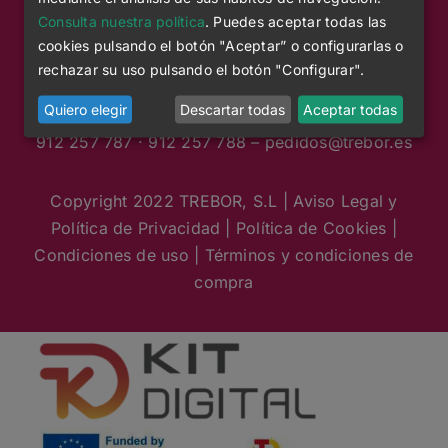
Consulta nuestra política
. Puedes aceptar todas las
cookies pulsando el botón "Aceptar” o configurarlas o
rechazar su uso pulsando el botón "Configurar".
C/ Nicolás Morales, 38-40 – Planta 1 / Nave 7
Quiero elegir
Descartar todas
Aceptar todas
28019 Madrid (Spain)
912 257 787 · 912 257 788 – pedidos
@trebor.es
Copyright 2022 TREBOR, S.L |
Aviso Legal y
Política de Privacidad
|
Política de Cookies
|
Condiciones de uso
|
Términos y condiciones de
compra