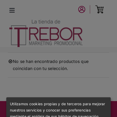
Saltar
al
Toggle
contenido
Navigation
CATÁLOGO
NUEVA COLECCIÓN
LA MARCA
No se han encontrado productos que
coincidan con tu selección.
CONTACTO
Utilizamos cookies propias y de terceros para mejorar
nuestros servicios y conocer sus preferencias
mediante el análisis de sus hábitos de navegación.