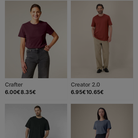
Crafter
Creator 2.0
Rango de precios: desde 6.00€ hasta 8.35€
Rango de precios: desde 6.95€ hasta 10.65€
6.00
€
8.35
€
6.95
€
10.65
€