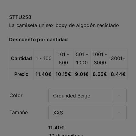
de
precios:
STTU258
desde
La camiseta unisex boxy de algodón reciclado
10.85€
hasta
Descuento por cantidad
11.40€
101 -
501 -
1001 -
Cantidad
1 - 100
3001+
500
1000
3000
Precio
11.40
€
10.15
€
9.01
€
8.55
€
8.44
€
Color

Tamaño

11.40
€
20 disponibles