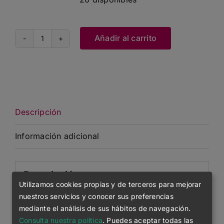
Añadir al carrito
Hypster
cantidad
Descripción
Información adicional
Descripción
Utilizamos cookies propias y de terceros para mejorar
nuestros servicios y conocer sus preferencias
Canalé 1×1 en el cuello
mediante el análisis de sus hábitos de navegación.
Cinta de refuerzo en el cuello del mismo
Consulta nuestra política
. Puedes aceptar todas las