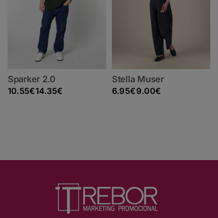
Sparker 2.0
Stella Muser
Rango de precios: desde 10.55€ hasta 14.35€
Rango de precios: desde 6.95€ hasta 9.00€
10.55
€
14.35
€
6.95
€
9.00
€