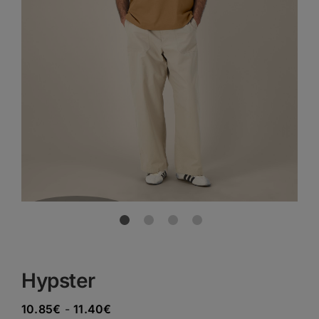
Previous
Next
Hypster
Rango
10.85
€
-
11.40
€