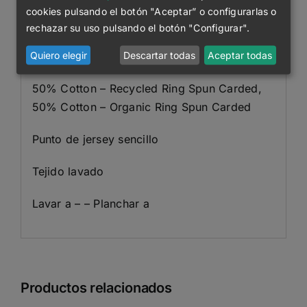
tejido
cookies pulsando el botón "Aceptar” o configurarlas o
Manga montada con costuras del hombro
rechazar su uso pulsando el botón "Configurar".
adelantadas
Quiero elegir
Descartar todas
Aceptar todas
Pespunte de doble aguja en puños y bajo
50% Cotton – Recycled Ring Spun Carded,
50% Cotton – Organic Ring Spun Carded
Punto de jersey sencillo
Tejido lavado
Lavar a – – Planchar a
Productos relacionados