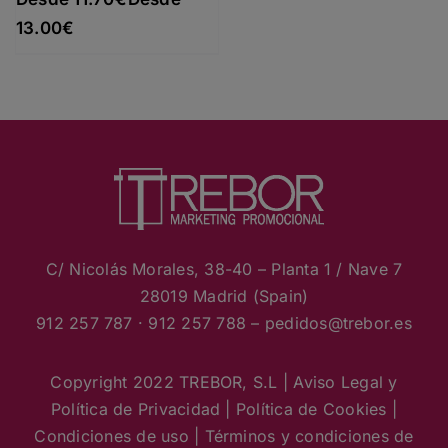
Rango de precios: desde 11.70€ hasta 13.00€
13.00
€
C/ Nicolás Morales, 38-40 – Planta 1 / Nave 7
28019 Madrid (Spain)
912 257 787 · 912 257 788 – pedidos
@trebor.es
Copyright 2022 TREBOR, S.L |
Aviso Legal y
Política de Privacidad
|
Política de Cookies
|
Condiciones de uso
|
Términos y condiciones de