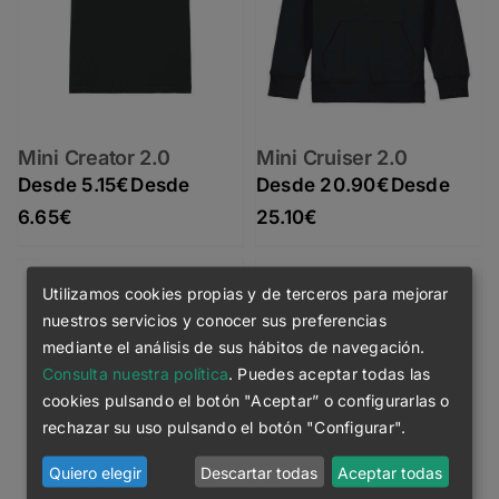
Mini Creator 2.0
Mini Cruiser 2.0
5.15
€
20.90
€
Rango de precios: desde 5.15€ hasta 6.65€
Rango de precios: desde 20.90€ hasta 25.10€
6.65
€
25.10
€
Utilizamos cookies propias y de terceros para mejorar
nuestros servicios y conocer sus preferencias
mediante el análisis de sus hábitos de navegación.
Consulta nuestra política
. Puedes aceptar todas las
cookies pulsando el botón "Aceptar” o configurarlas o
rechazar su uso pulsando el botón "Configurar".
Quiero elegir
Descartar todas
Aceptar todas