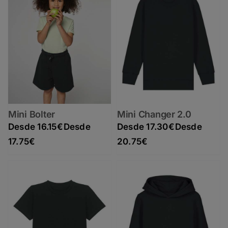
Mini Bolter
Mini Changer 2.0
16.15
€
17.30
€
Rango de precios: desde 16.15€ hasta 17.75€
Rango de precios: desde 17.30€ hasta 20.75€
17.75
€
20.75
€