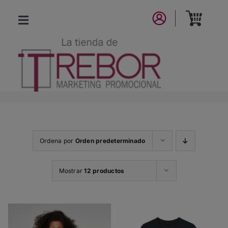
Saltar
al
Toggle
contenido
Navigation
CATÁLOGO
NUEVA COLECCIÓN
LA MARCA
Ordena por
Orden predeterminado
CONTACTO
Mostrar
12 productos