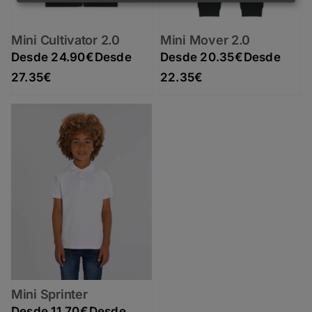
Mini Cultivator 2.0
Mini Mover 2.0
24.90
€
20.35
€
Rango de precios: desde 24.90€ hasta 27.35€
Rango de precios: desde 20.35€ hasta 22.35€
27.35
€
22.35
€
Mini Sprinter
11.70
€