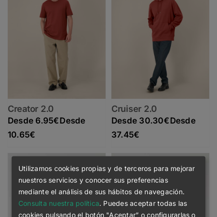
Creator 2.0
Cruiser 2.0
6.95
€
30.30
€
Rango de precios: desde 6.95€ hasta 10.65€
Rango de precios: desde 30.30€ hasta 37.45€
10.65
€
37.45
€
Utilizamos cookies propias y de terceros para mejorar
nuestros servicios y conocer sus preferencias
mediante el análisis de sus hábitos de navegación.
Consulta nuestra política
. Puedes aceptar todas las
cookies pulsando el botón "Aceptar” o configurarlas o