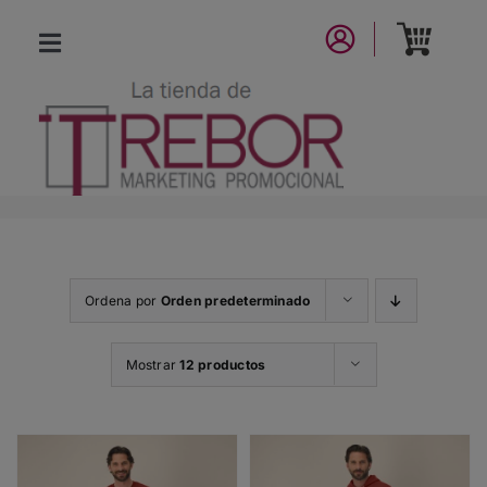
Saltar
al
Toggle
contenido
Navigation
CATÁLOGO
NUEVA COLECCIÓN
LA MARCA
Ordena por
Orden predeterminado
CONTACTO
Mostrar
12 productos