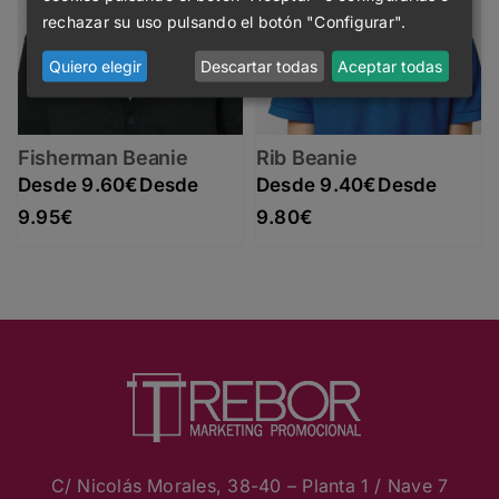
rechazar su uso pulsando el botón "Configurar".
Quiero elegir
Descartar todas
Aceptar todas
Fisherman Beanie
Rib Beanie
9.60
€
9.40
€
Rango de precios: desde 9.60€ hasta 9.95€
Rango de precios: desde 9.40€ hasta 9.80€
9.95
€
9.80
€
C/ Nicolás Morales, 38-40 – Planta 1 / Nave 7