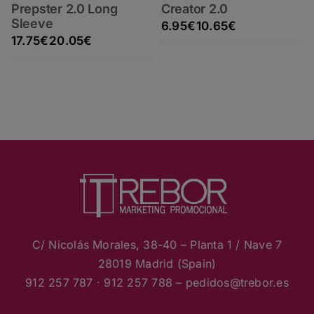
Prepster 2.0 Long
Creator 2.0
Rango de precios: desde 6.95€ hasta 10.65€
Sleeve
6.95
€
10.65
€
Rango de precios: desde 17.75€ hasta 20.05€
17.75
€
20.05
€
C/ Nicolás Morales, 38-40 – Planta 1 / Nave 7
28019 Madrid (Spain)
912 257 787 · 912 257 788 – pedidos
@trebor.es