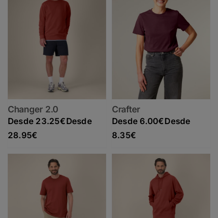
Changer 2.0
Crafter
23.25
€
6.00
€
Rango de precios: desde 23.25€ hasta 28.95€
Rango de precios: desde 6.00€ hasta 8.35€
28.95
€
8.35
€