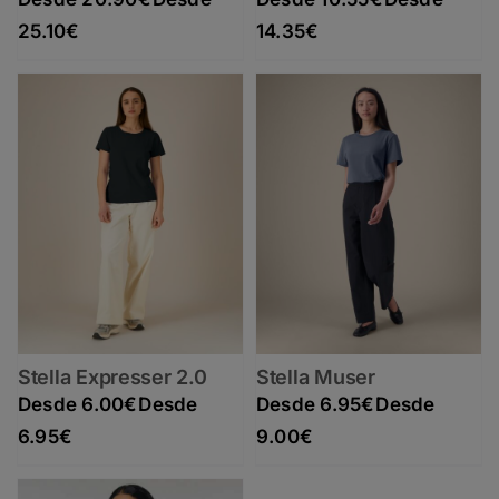
Rango de precios: desde 20.90€ hasta 25.10€
Rango de precios: desde 10.55€ hasta 14.35€
25.10
€
14.35
€
Stella Expresser 2.0
Stella Muser
6.00
€
6.95
€
Rango de precios: desde 6.00€ hasta 6.95€
Rango de precios: desde 6.95€ hasta 9.00€
6.95
€
9.00
€