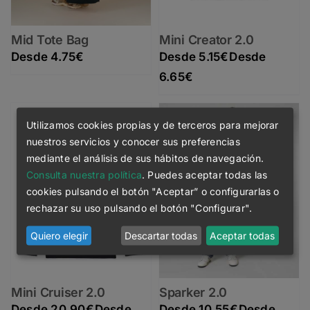
Mid Tote Bag
Mini Creator 2.0
4.75
€
5.15
€
Rango de precios: desde 5.15€ hasta 6.65€
6.65
€
Utilizamos cookies propias y de terceros para mejorar
nuestros servicios y conocer sus preferencias
mediante el análisis de sus hábitos de navegación.
Consulta nuestra política
. Puedes aceptar todas las
cookies pulsando el botón "Aceptar” o configurarlas o
rechazar su uso pulsando el botón "Configurar".
Quiero elegir
Descartar todas
Aceptar todas
Mini Cruiser 2.0
Sparker 2.0
20.90
€
10.55
€