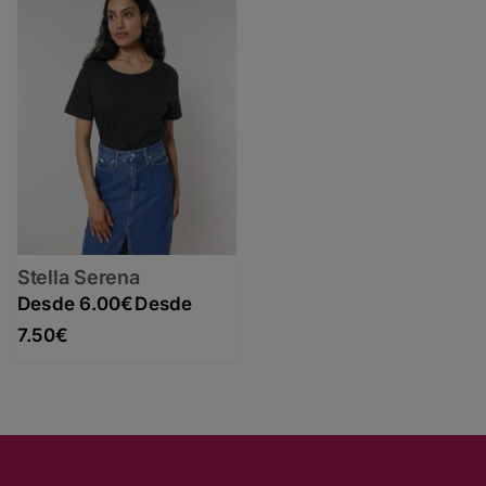
Stella Serena
6.00
€
Rango de precios: desde 6.00€ hasta 7.50€
7.50
€