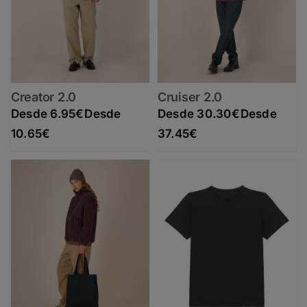
Creator 2.0
Cruiser 2.0
6.95
€
30.30
€
Rango de precios: desde 6.95€ hasta 10.65€
Rango de precios: desde 30.30€ hasta 37.45€
10.65
€
37.45
€