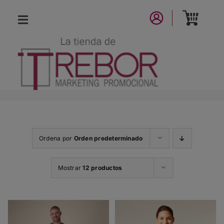
Saltar
al
Toggle
contenido
Navigation
CATÁLOGO
NUEVA COLECCIÓN
LA MARCA
Ordena por
Orden predeterminado
CONTACTO
Mostrar
12 productos