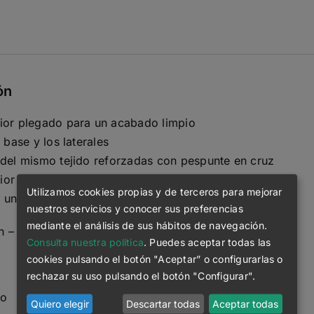
Bag
cantidad
ón
ior plegado para un acabado limpio
a base y los laterales
 del mismo tejido reforzadas con pespunte en cruz
erior del mismo tejido
Utilizamos cookies propias y de terceros para mejorar
 una aguja en el borde superior
nuestros servicios y conocer sus preferencias
mediante el análisis de sus hábitos de navegación.
n – Recycled Open End Carded
Consulta nuestra política
. Puedes aceptar todas las
cookies pulsando el botón "Aceptar” o configurarlas o
rechazar su uso pulsando el botón "Configurar".
do
Quiero elegir
Descartar todas
Aceptar todas