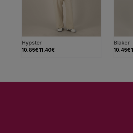
Hypster
Blaker
Rango de precios: desde 10.85€ hasta 11.40€
10.85
€
11.40
€
10.45
€