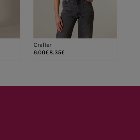
Crafter
Rango de precios: desde 6.00€ hasta 8.35€
6.00
€
8.35
€