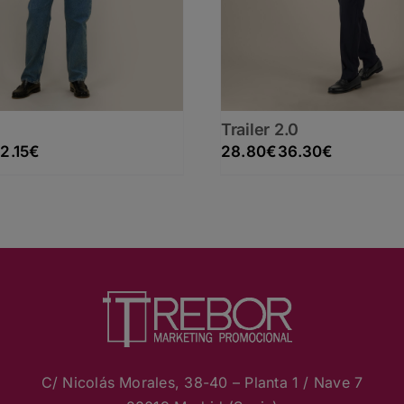
Trailer 2.0
Rango de precios: desde 10.45€ hasta 12.15€
Rango de precios: desde 28.80€ hasta 36.30€
12.15
€
28.80
€
36.30
€
C/ Nicolás Morales, 38-40 – Planta 1 / Nave 7