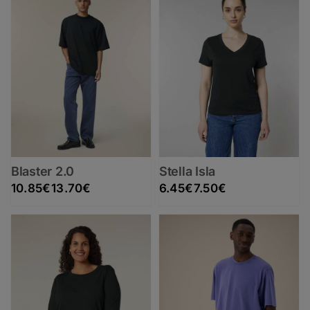
Blaster 2.0
Stella Isla
Rango de precios: desde 10.85€ hasta 13.70€
Rango de precios: desde 6.45€ hasta 7.50€
10.85
€
13.70
€
6.45
€
7.50
€