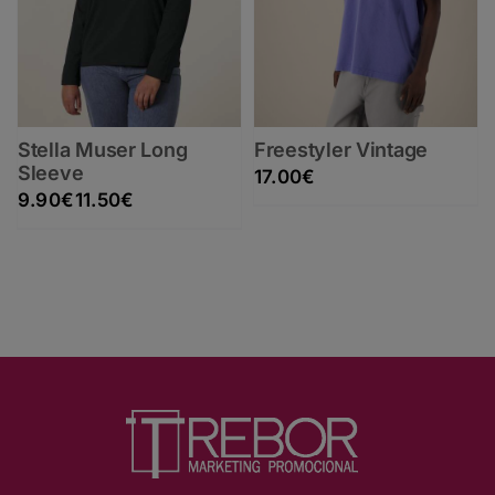
Stella Muser Long
Freestyler Vintage
Sleeve
17.00
€
Rango de precios: desde 9.90€ hasta 11.50€
9.90
€
11.50
€