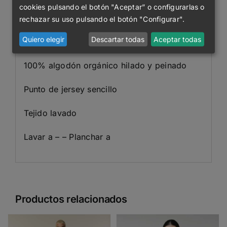
tejido
cookies pulsando el botón "Aceptar” o configurarlas o
Manga montada
rechazar su uso pulsando el botón "Configurar".
Pespunte estrecho de doble aguja en puños
Quiero elegir
Descartar todas
Aceptar todas
y bajo
100% algodón orgánico hilado y peinado
Punto de jersey sencillo
Tejido lavado
Lavar a – – Planchar a
Productos relacionados