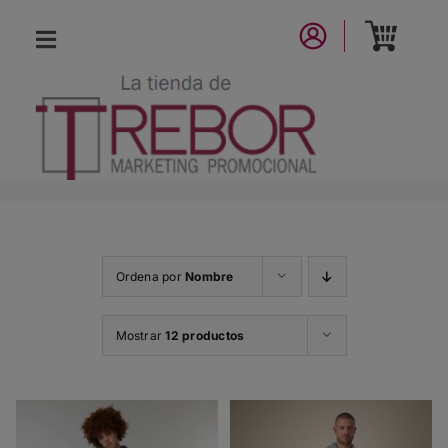
Saltar
al
Toggle
contenido
Navigation
CATÁLOGO
NUEVA COLECCIÓN
LA MARCA
Ordena por
Nombre
CONTACTO
Mostrar
12 productos