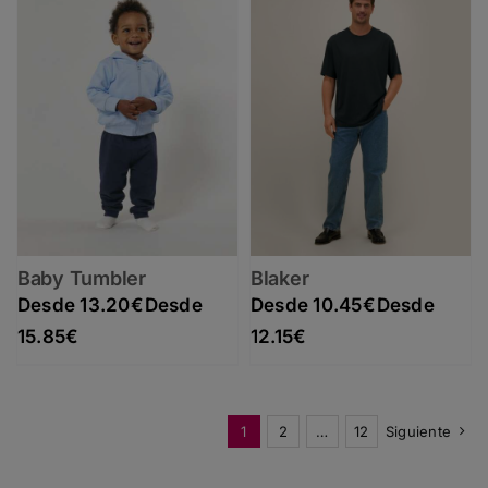
Baby Tumbler
Blaker
13.20
€
10.45
€
Rango de precios: desde 13.20€ hasta 15.85€
Rango de precios: desde 10.45€ hasta 12.15€
15.85
€
12.15
€
1
2
…
12
Siguiente