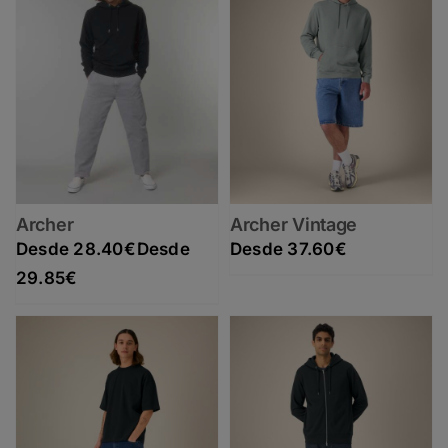
Archer
Archer Vintage
28.40
€
37.60
€
Rango de precios: desde 28.40€ hasta 29.85€
29.85
€