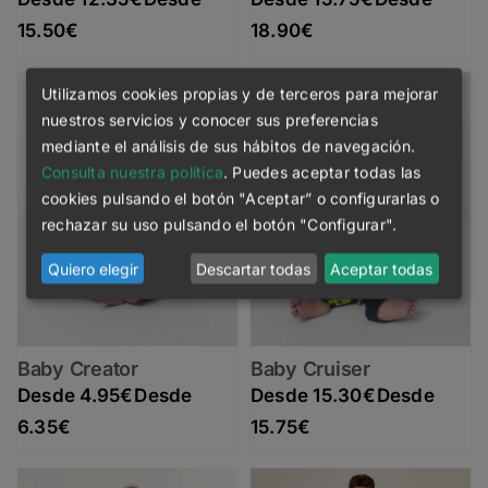
Rango de precios: desde 12.35€ hasta 15.50€
Rango de precios: desde 15.75€ hasta 18.90€
15.50
€
18.90
€
Utilizamos cookies propias y de terceros para mejorar
nuestros servicios y conocer sus preferencias
mediante el análisis de sus hábitos de navegación.
Consulta nuestra política
. Puedes aceptar todas las
cookies pulsando el botón "Aceptar” o configurarlas o
rechazar su uso pulsando el botón "Configurar".
Quiero elegir
Descartar todas
Aceptar todas
Baby Creator
Baby Cruiser
4.95
€
15.30
€
Rango de precios: desde 4.95€ hasta 6.35€
Rango de precios: desde 15.30€ hasta 15.75€
6.35
€
15.75
€