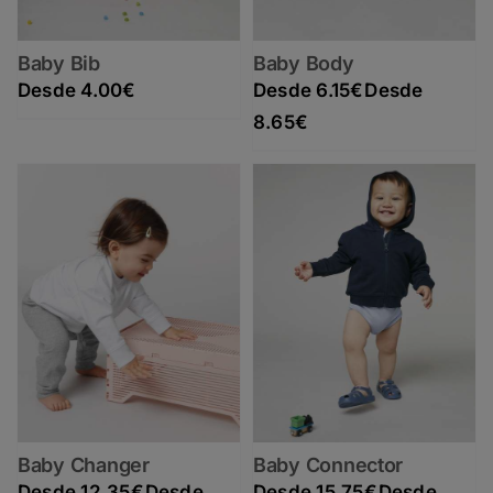
Baby Bib
Baby Body
4.00
€
6.15
€
Rango de precios: desde 6.15€ hasta 8.65€
8.65
€
Baby Changer
Baby Connector
12.35
€
15.75
€