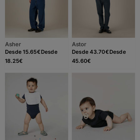
Asher
Astor
15.65
€
43.70
€
Rango de precios: desde 15.65€ hasta 18.25€
Rango de precios: desde 43.70€ hasta 45.60€
18.25
€
45.60
€