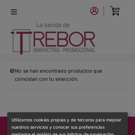
Saltar
al
Toggle
contenido
Navigation
CATÁLOGO
NUEVA COLECCIÓN
LA MARCA
No se han encontrado productos que
coincidan con tu selección.
CONTACTO
Utilizamos cookies propias y de terceros para mejorar
nuestros servicios y conocer sus preferencias
mediante el análisis de sus hábitos de navegación.